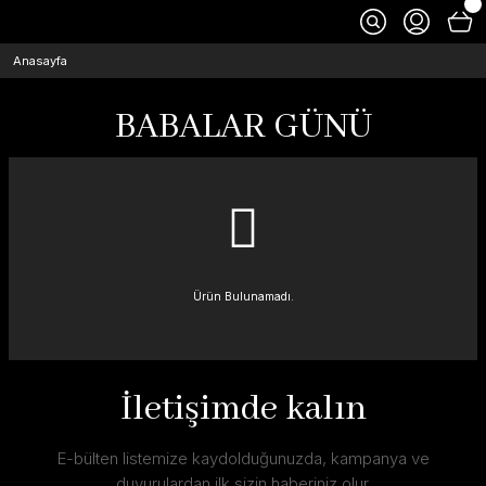
Anasayfa
BABALAR GÜNÜ
Ürün Bulunamadı.
İletişimde kalın
E-bülten listemize kaydolduğunuzda, kampanya ve
duyurulardan ilk sizin haberiniz olur.