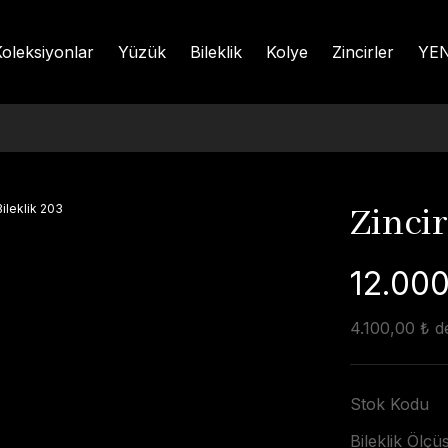
oleksiyonlar
Yüzük
Bileklik
Kolye
Zincirler
YEN
Zincir
12.000
4.100,00 ₺ de
Stok Kodu
Bileklik Ölç