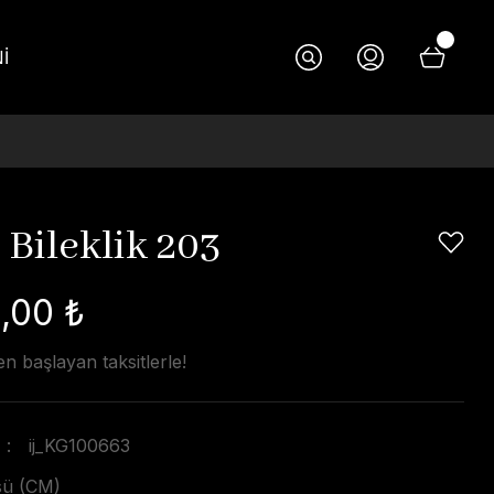
İ
 Bileklik 203
,00 ₺
n başlayan taksitlerle!
ij_KG100663
üsü (CM)