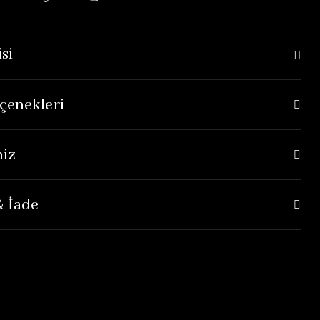
si
çenekleri
niz
& İade