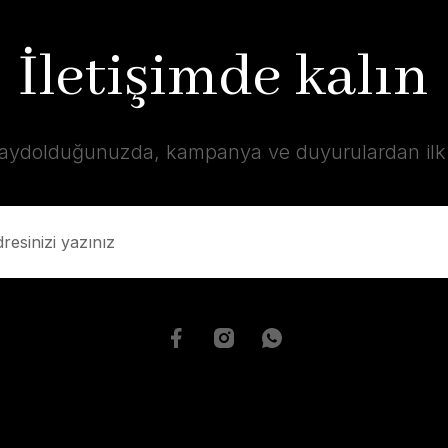
İletişimde kalın
kaydolduğunuzda, kampanya ve duyurulardan ilk s