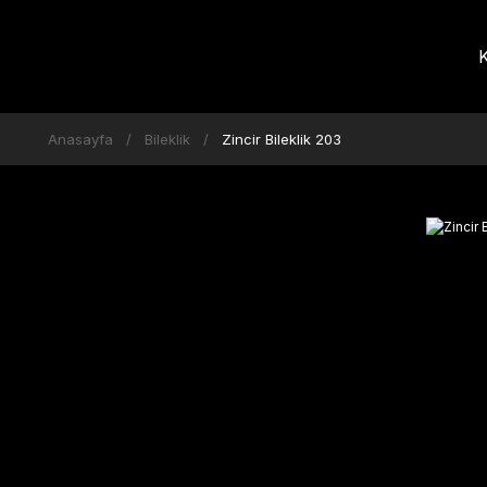
K
Anasayfa
Bileklik
Zincir Bileklik 203