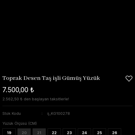
Toprak Desen Taş işli Gümüş Yüzük
7.500,00 ₺
2.562,50 ₺ den başlayan taksitlerle!
Stok Kodu
ij_KG100278
Yüzük Ölçüsü (CM)
19
20
21
22
23
24
25
26