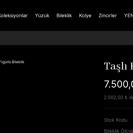
oleksiyonlar
Yüzük
Bileklik
Kolye
Zincirler
YEN
Taşlı 
7.500,
2.562,50 ₺ de
Stok Kodu
Bileklik Ölç