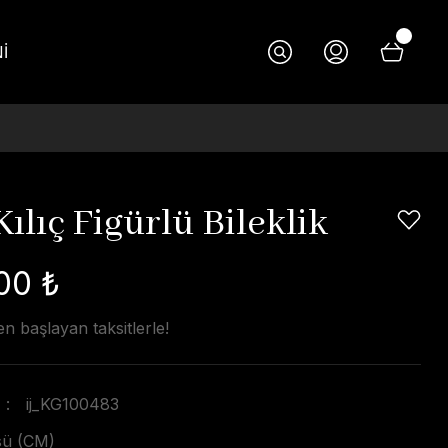
İ
Kılıç Figürlü Bileklik
00 ₺
n başlayan taksitlerle!
ij_KG100483
üsü (CM)