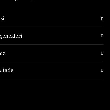
si
çenekleri
niz
& İade