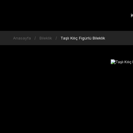
K
Anasayfa
Bileklik
Taşlı Kılıç Figürlü Bileklik