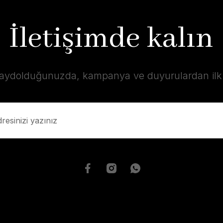
İletişimde kalın
kaydolduğunuzda, kampanya ve duyurulardan ilk s