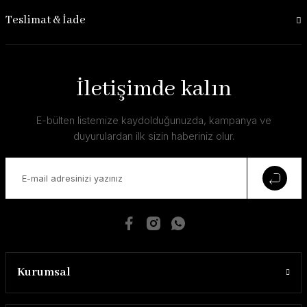
Teslimat & İade
İletişimde kalın
E-bülten listemize kaydolduğunuzda, kampanya ve
duyurulardan ilk sizin haberiniz olur.
Kurumsal