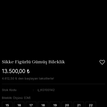
Sikke Figürlü Gümüş Bileklik
13.500,00 ₺
4.612,50 ₺ den başlayan taksitlerle!
Stok Kodu
ij_KG100142
Bileklik Ölçüsü (CM)
15
16
17
18
19
20
21
22