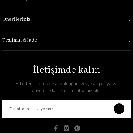
Önerileriniz
Teslimat & İade
İletişimde kalın
E-bülten listemize kaydolduğunuzda, kampanya ve
duyurulardan ilk sizin haberiniz olur.