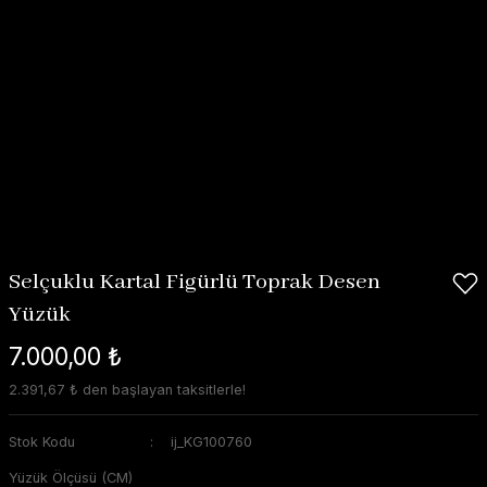
Selçuklu Kartal Figürlü Toprak Desen
Yüzük
7.000,00 ₺
2.391,67 ₺ den başlayan taksitlerle!
Stok Kodu
ij_KG100760
Yüzük Ölçüsü (CM)