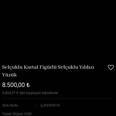
Selçuklu Kartal Figürlü Selçuklu Yıldızı
Yüzük
8.500,00 ₺
2.904,17 ₺ den başlayan taksitlerle!
Stok Kodu
ij_KG100574
Yüzük Ölçüsü (CM)