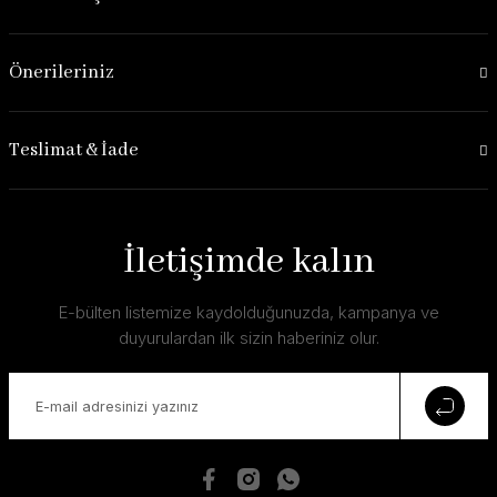
Önerileriniz
Teslimat & İade
İletişimde kalın
E-bülten listemize kaydolduğunuzda, kampanya ve
duyurulardan ilk sizin haberiniz olur.