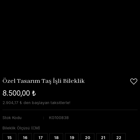
Özel Tasarım Taş İşli Bileklik
8.500,00 ₺
2.904,17 ₺ den başlayan taksitlerle!
Stok Kodu
KG100838
Bileklik Ölçüsü (CM)
15
16
17
18
19
20
21
22