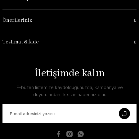
Önerileriniz
Teslimat & İade
İletişimde kalın
E-bülten listemize kaydolduğunuzda, kampanya ve
duyurulardan ilk sizin haberiniz olur.