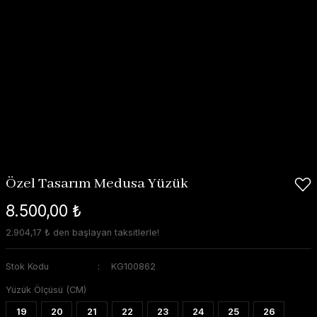
Özel Tasarım Medusa Yüzük
8.500,00 ₺
2.904,17 ₺ den başlayan taksitlerle!
Stok Kodu
KG100862
Yüzük Ölçüsü (CM)
19
20
21
22
23
24
25
26