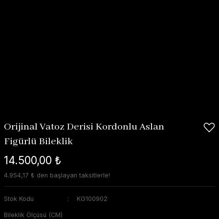
Orijinal Vatoz Derisi Kordonlu Aslan
Figürlü Bileklik
14.500,00 ₺
4.954,17 ₺ den başlayan taksitlerle!
Stok Kodu
KG100902
Bileklik Ölçüsü (CM)