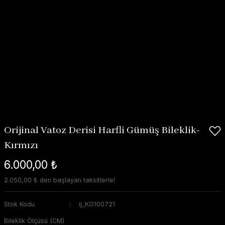
Orijinal Vatoz Derisi Harfli Gümüş Bileklik-
Kırmızı
6.000,00 ₺
2.050,00 ₺ den başlayan taksitlerle!
Stok Kodu
ij_KG100721
Bileklik Ölçüsü (CM)