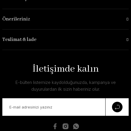
Önerileriniz
Teslimat & İade
İletişimde kalın
E-bülten listemize kaydolduğunuzda, kampanya ve
duyurulardan ilk sizin haberiniz olur.