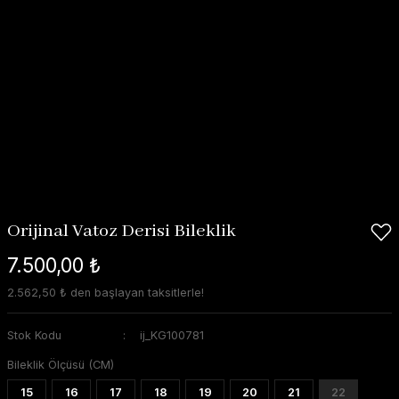
Orijinal Vatoz Derisi Bileklik
7.500,00 ₺
2.562,50 ₺ den başlayan taksitlerle!
Stok Kodu
ij_KG100781
Bileklik Ölçüsü (CM)
15
16
17
18
19
20
21
22