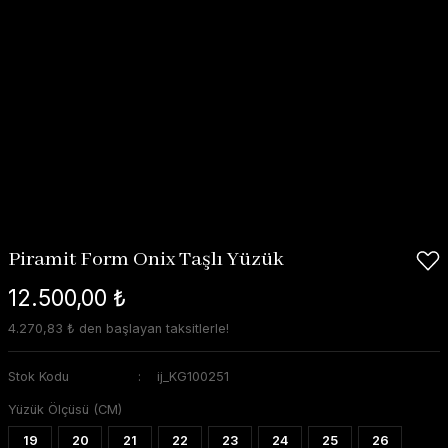
Piramit Form Onix Taşlı Yüzük
12.500,00 ₺
4.270,83 ₺ den başlayan taksitlerle!
Stok Kodu
ij_KG100251
Yüzük Ölçüsü (CM)
19
20
21
22
23
24
25
26