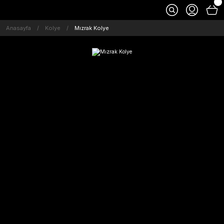
Anasayfa
Kolye
Mızrak Kolye