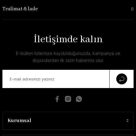
Teslimat & İade
İletişimde kalın
E-bülten listemize kaydolduğunuzda, kampanya ve
duyurulardan ilk sizin haberiniz olur.
Kurumsal