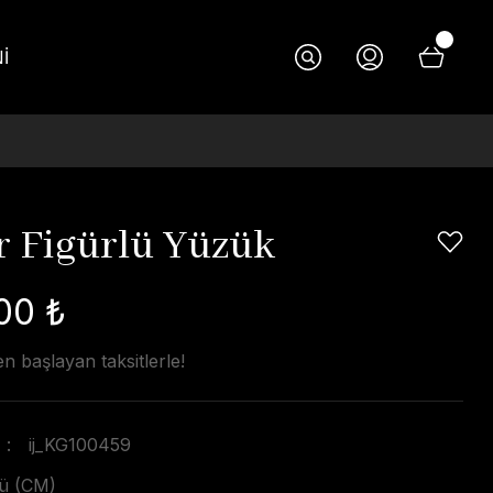
İ
r Figürlü Yüzük
00 ₺
n başlayan taksitlerle!
ij_KG100459
ü (CM)