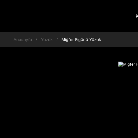
K
Anasayfa
Yüzük
Miğfer Figürlü Yüzük