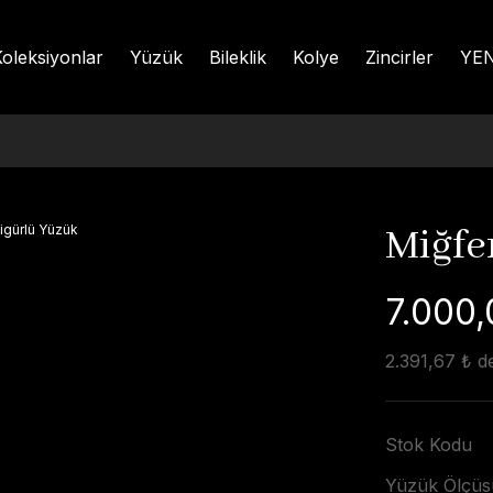
oleksiyonlar
Yüzük
Bileklik
Kolye
Zincirler
YEN
Miğfe
7.000,
2.391,67 ₺ de
Stok Kodu
Yüzük Ölçüs