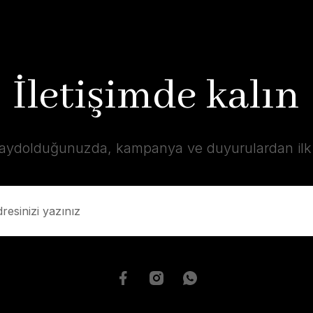
İletişimde kalın
kaydolduğunuzda, kampanya ve duyurulardan ilk s