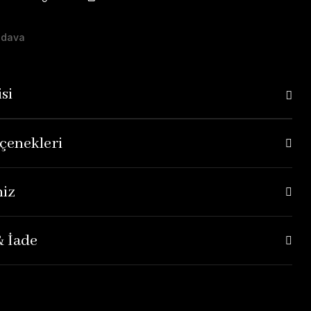
edava
si
çenekleri
niz
& İade