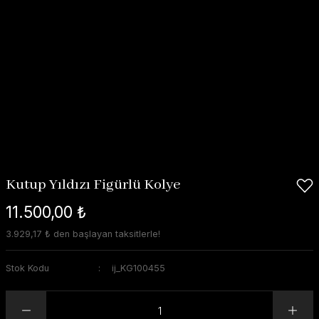
Kutup Yıldızı Figürlü Kolye
11.500,00 ₺
3.929,17 ₺ den başlayan taksitlerle!
Stok Kodu
ij_KG100455