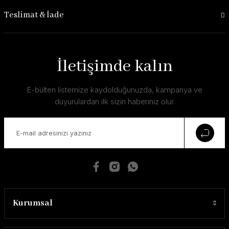
Teslimat & İade
İletişimde kalın
E-bülten listemize kaydolduğunuzda, kampanya ve
duyurulardan ilk sizin haberiniz olur.
Kurumsal