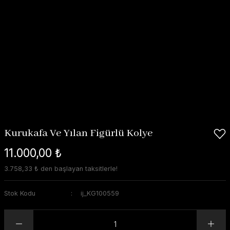
Kurukafa Ve Yılan Figürlü Kolye
11.000,00 ₺
3.758,33 ₺ den başlayan taksitlerle!
Stok Kodu
ij_KG100559