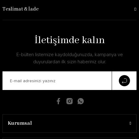
Teslimat & İade
İletişimde kalın
E-bülten listemize kaydolduğunuzda, kampanya ve
duyurulardan ilk sizin haberiniz olur.
Kurumsal