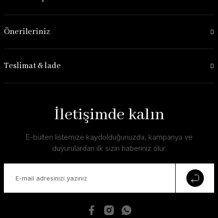
Önerileriniz
Teslimat & İade
İletişimde kalın
E-bülten listemize kaydolduğunuzda, kampanya ve
duyurulardan ilk sizin haberiniz olur.