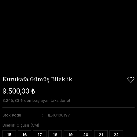
Kurukafa Gümüş Bileklik
9.500,00 ₺
3.245,83 ₺ den başlayan taksitlerle!
Stok Kodu
ij_KG100197
Bileklik Ölçüsü (CM)
15
16
17
18
19
20
21
22