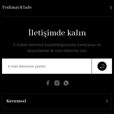
Teslimat & İade
İletişimde kalın
E-bülten listemize kaydolduğunuzda, kampanya ve
duyurulardan ilk sizin haberiniz olur.
Kurumsal