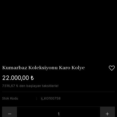
Kumarbaz Koleksiyonu Karo Kolye
22.000,00 ₺
7.516,67 ₺ den başlayan taksitlerle!
Stok Kodu
ij_KG100758