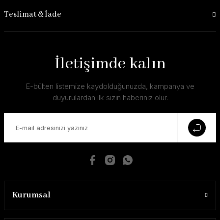
Teslimat & İade
İletişimde kalın
E-bülten listemize kaydolduğunuzda, kampanya ve
duyurulardan ilk sizin haberiniz olur.
Kurumsal