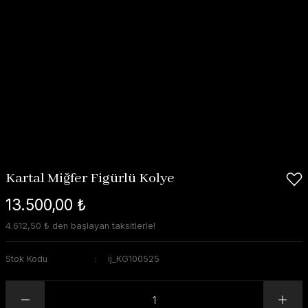
Kartal Miğfer Figürlü Kolye
13.500,00 ₺
4.612,50 ₺ den başlayan taksitlerle!
Stok Kodu
ij_KG100525