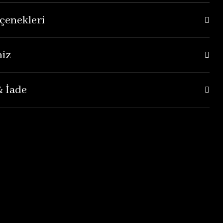
çenekleri
niz
& İade