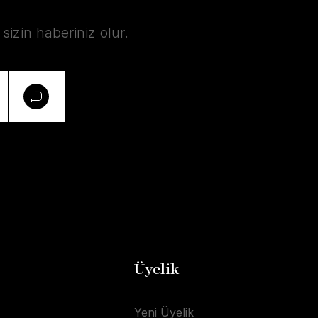
izin haberiniz olur.
Üyelik
Yeni Üyelik