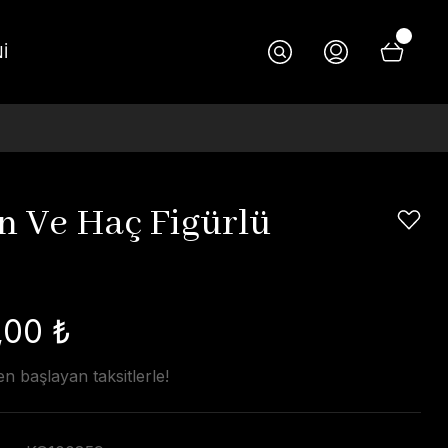
İ
n Ve Haç Figürlü
,00 ₺
n başlayan taksitlerle!