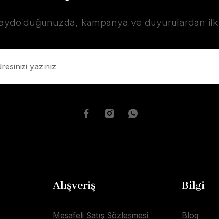
kaydolduğunuzda, kampanya ve duyurulardan ilk s
Alışveriş
Bilgi
Mesafeli Satış Sözleşmesi
Blog