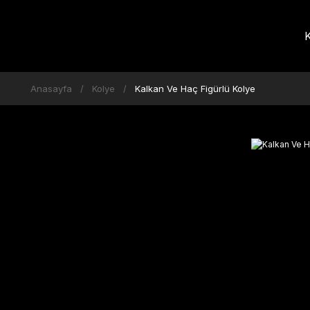
K
Anasayfa
Kolye
Kalkan Ve Haç Figürlü Kolye