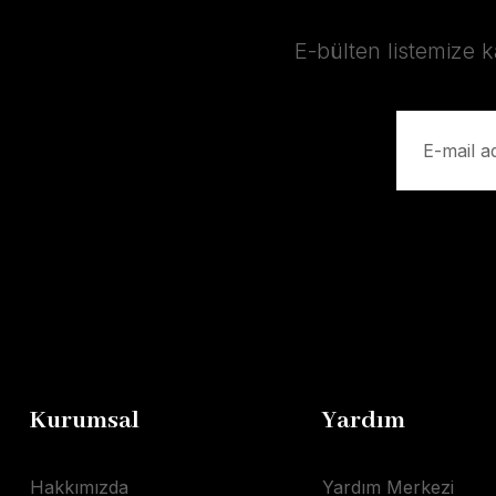
E-bülten listemize 
Kurumsal
Yardım
Hakkımızda
Yardım Merkezi