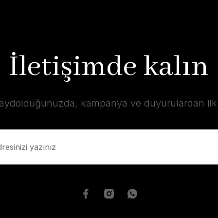
İletişimde kalın
kaydolduğunuzda, kampanya ve duyurulardan ilk s