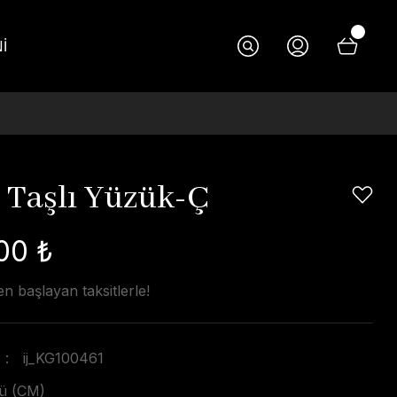
İ
i Taşlı Yüzük-Ç
00 ₺
n başlayan taksitlerle!
ij_KG100461
ü (CM)