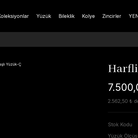
oleksiyonlar
Yüzük
Bileklik
Kolye
Zincirler
YEN
Harfl
7.500,
2.562,50 ₺ de
Stok Kodu
Yüzük Ölçüs