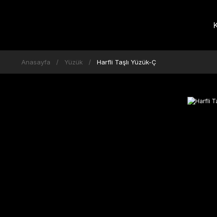
K
Anasayfa
Yüzük
Harfli Taşlı Yüzük-Ç