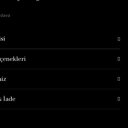
edava
si
çenekleri
niz
& İade