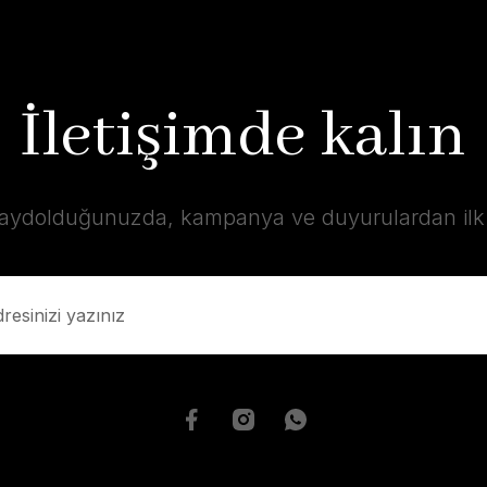
İletişimde kalın
kaydolduğunuzda, kampanya ve duyurulardan ilk s