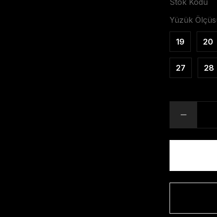
Stok Kodu
Yüzük Ölçüs
19
20
27
28