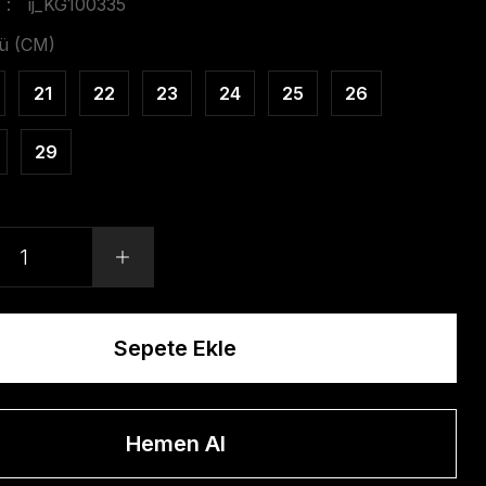
ij_KG100335
ü (CM)
21
22
23
24
25
26
29
Sepete Ekle
Hemen Al