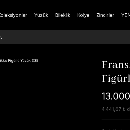
oleksiyonlar
Yüzük
Bileklik
Kolye
Zincirler
YEN
35
Fransı
Figür
13.000
4.441,67 ₺ de