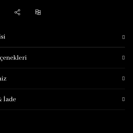
si
çenekleri
niz
& İade