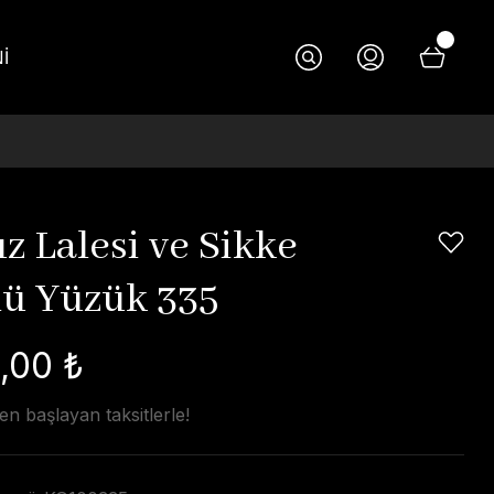
İ
z Lalesi ve Sikke
lü Yüzük 335
,00 ₺
n başlayan taksitlerle!