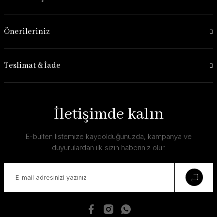
Önerileriniz
Teslimat & İade
İletişimde kalın
E-bülten listemize kaydolduğunuzda, kampanya ve
duyurulardan ilk sizin haberiniz olur.