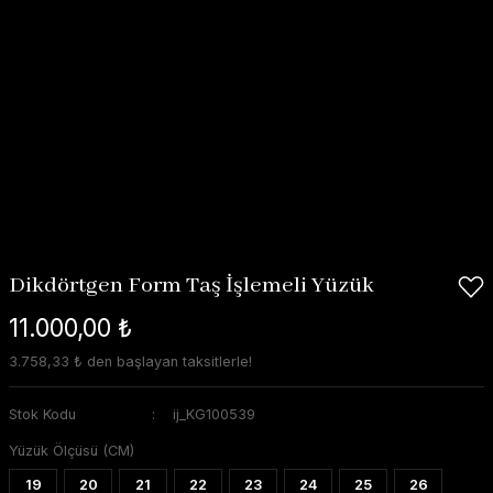
Dikdörtgen Form Taş İşlemeli Yüzük
11.000,00 ₺
3.758,33 ₺ den başlayan taksitlerle!
Stok Kodu
ij_KG100539
Yüzük Ölçüsü (CM)
19
20
21
22
23
24
25
26