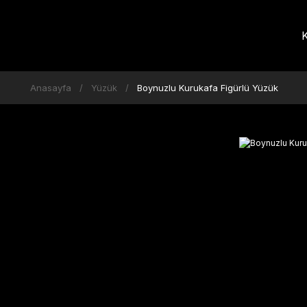
K
Anasayfa
Yüzük
Boynuzlu Kurukafa Figürlü Yüzük