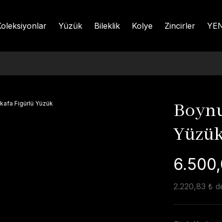
oleksiyonlar
Yüzük
Bileklik
Kolye
Zincirler
YEN
Boynu
Yüzü
6.500,
2.220,83 ₺ de