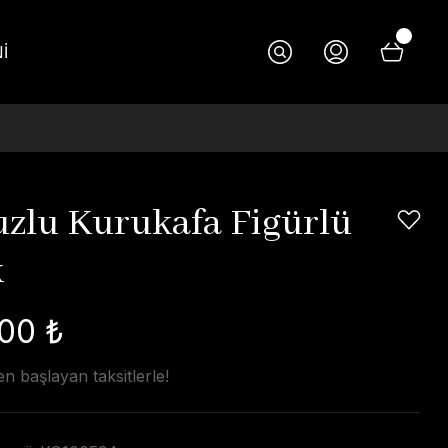
İ
zlu Kurukafa Figürlü
k
00 ₺
n başlayan taksitlerle!