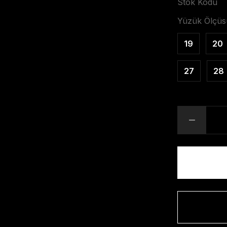
Stok Kodu
Yüzük Ölçüs
19
20
27
28