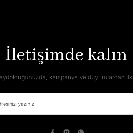
İletişimde kalın
kaydolduğunuzda, kampanya ve duyurulardan ilk s