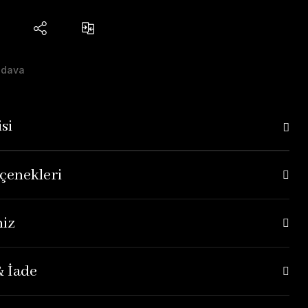
edava
si
çenekleri
niz
& İade