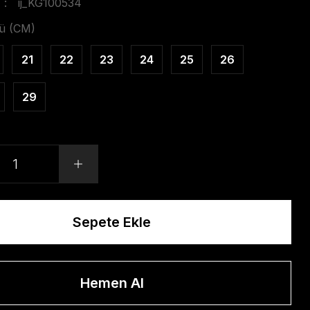
ij_KG100534
ü (CM)
21
22
23
24
25
26
29
Sepete Ekle
Hemen Al