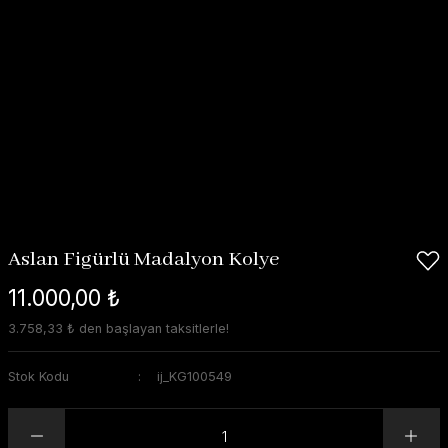
Aslan Figürlü Madalyon Kolye
11.000,00 ₺
3.758,33 ₺ den başlayan taksitlerle!
Stok Kodu
ij_KG100549