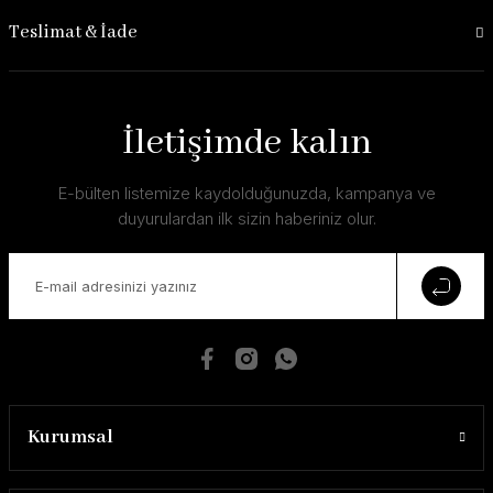
Teslimat & İade
İletişimde kalın
E-bülten listemize kaydolduğunuzda, kampanya ve
duyurulardan ilk sizin haberiniz olur.
Kurumsal