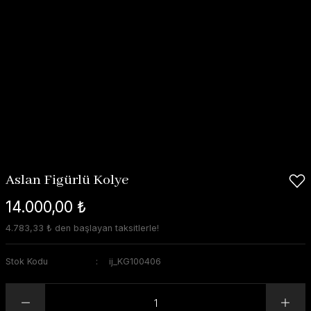
Aslan Figürlü Kolye
14.000,00 ₺
4.783,33 ₺ den başlayan taksitlerle!
Stok Kodu
ij_KG100406