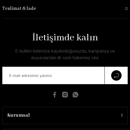
Teslimat & İade
İletişimde kalın
E-bülten listemize kaydolduğunuzda, kampanya ve
duyurulardan ilk sizin haberiniz olur.
Kurumsal