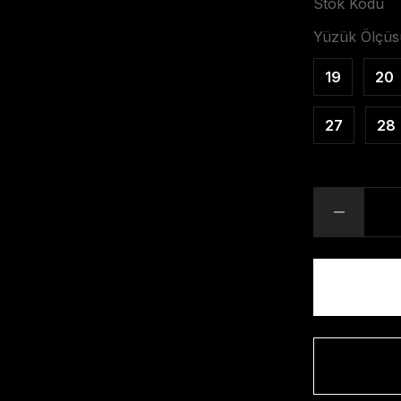
Stok Kodu
Yüzük Ölçüs
19
20
27
28