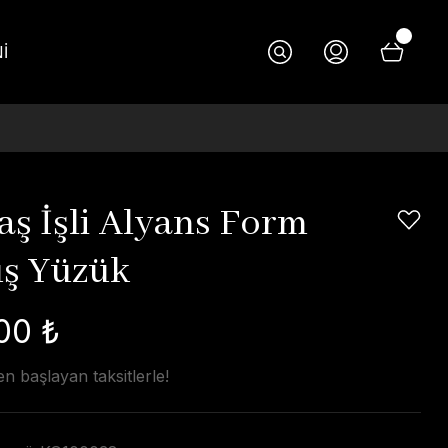
İ
aş İşli Alyans Form
ş Yüzük
00 ₺
n başlayan taksitlerle!