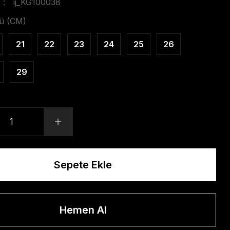
ij_KG100038
ü (CM)
21
22
23
24
25
26
29
Sepete Ekle
Hemen Al