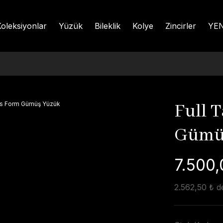
oleksiyonlar
Yüzük
Bileklik
Kolye
Zincirler
YEN
Full T
Gümü
7.500,
2.562,50 ₺ de