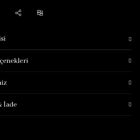
si
çenekleri
niz
& İade