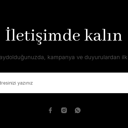
İletişimde kalın
kaydolduğunuzda, kampanya ve duyurulardan ilk s