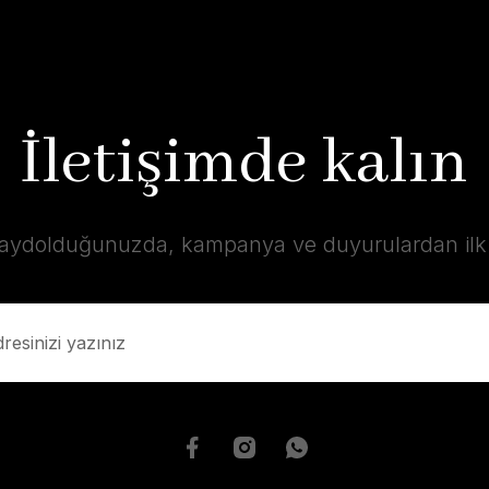
İletişimde kalın
kaydolduğunuzda, kampanya ve duyurulardan ilk s