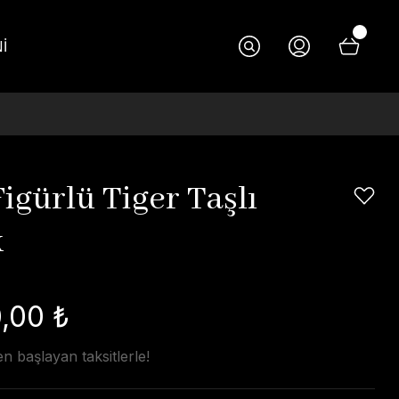
İ
Figürlü Tiger Taşlı
k
,00 ₺
n başlayan taksitlerle!