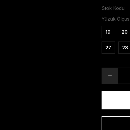
Stok Kodu
Yüzük Ölçüs
19
20
27
28