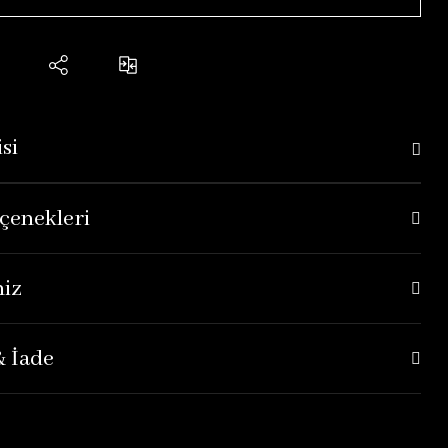
si
çenekleri
niz
& İade