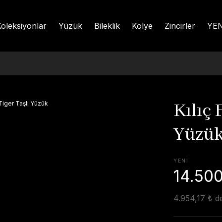
oleksiyonlar
Yüzük
Bileklik
Kolye
Zincirler
YEN
Kılıç 
Yüzü
YENİ
14.500
4.954,17 ₺ de