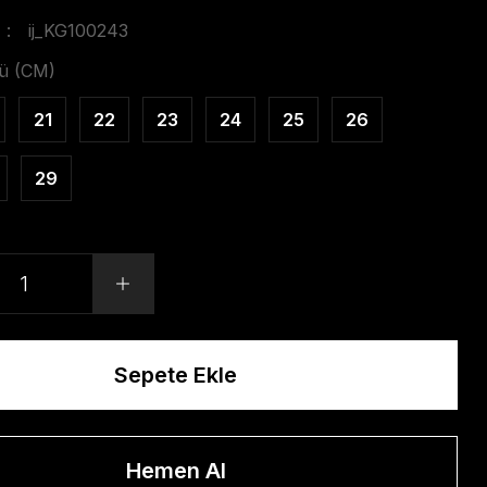
ij_KG100243
ü (CM)
21
22
23
24
25
26
29
Sepete Ekle
Hemen Al