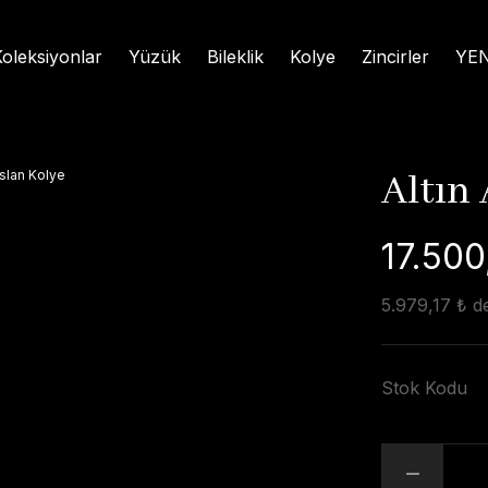
oleksiyonlar
Yüzük
Bileklik
Kolye
Zincirler
YEN
Altın
17.500
5.979,17 ₺ de
Stok Kodu