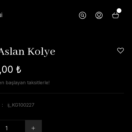
İ
 Aslan Kolye
,00 ₺
n başlayan taksitlerle!
ij_KG100227