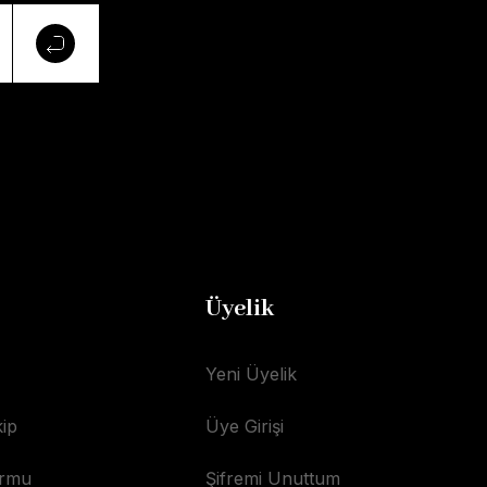
Üyelik
Yeni Üyelik
ip
Üye Girişi
ormu
Şifremi Unuttum