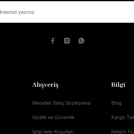
Alışveriş
Bilgi
Mesafeli Satış Sözleşmesi
Blog
Gizlilik ve Güvenlik
Kargo Tak
İptal İade Koşullari
İletişim F