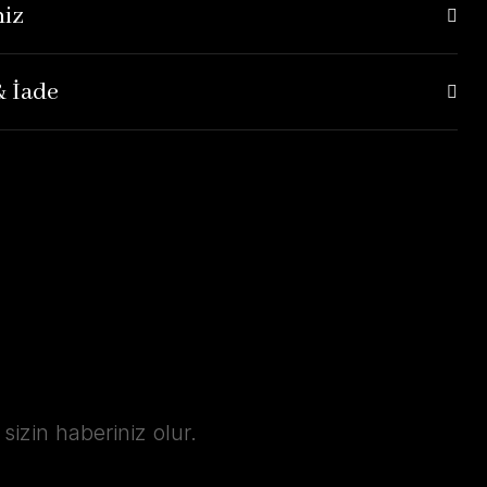
niz
& İade
izin haberiniz olur.