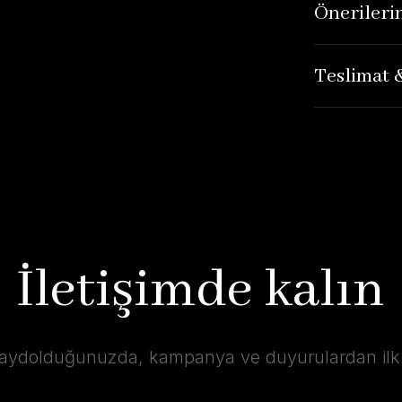
Önerileri
Teslimat 
İletişimde kalın
kaydolduğunuzda, kampanya ve duyurulardan ilk s